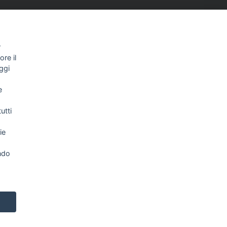
r
re il
ggi
e
NEWSLETTER
utti
ie
Letta l’informativa privacy acconsento
espressamente al trattamento dei miei dati
personali per comunicazioni e messaggi con
ndo
finalità di marketing.
Consulta la nostra Privacy Policy