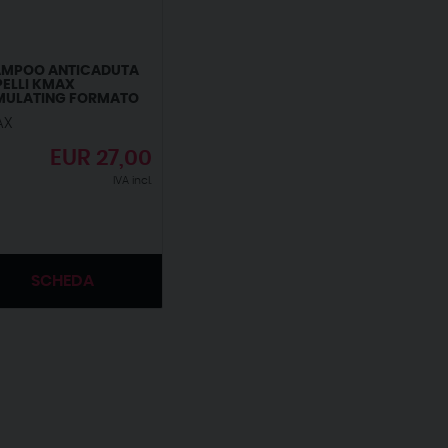
AMPOO ANTICADUTA
ELLI KMAX
MULATING FORMATO
0ML
AX
EUR
27,00
IVA incl.
SCHEDA