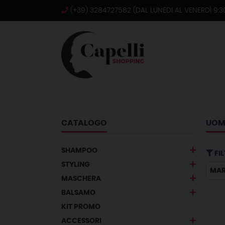
(+39) 3284727582 (DAL LUNEDI AL VENERDÌ 9:30
CATALOGO
UO
SHAMPOO
FIL
STYLING
MA
MASCHERA
BALSAMO
KIT PROMO
ACCESSORI