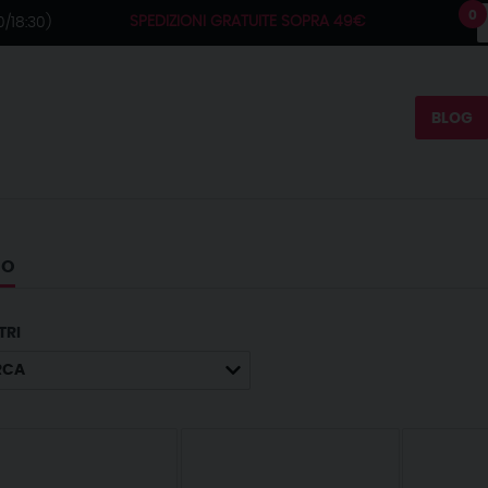
0
SPEDIZIONI GRATUITE SOPRA 49€
/18:30)
BLOG
MO
TRI
RCA