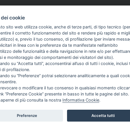
 dei cookie
to sito web utilizza cookie, anche di terze parti, di tipo tecnico (pe
ntire il corretto funzionamento del sito e rendere più rapido e miglio
tilizzo) e, previo il tuo consenso, di profilazione (per inviare messa
icitari in linea con le preferenze da te manifestate nell’ambito
utilizzo delle funzionalità e della navigazione in rete e/o per effettuar
isi e monitoraggio dei comportamenti dei visitatori del sito).
FO SULL'AZIENDA
GUIDA AGLI ACQUISTI
ando su “Accetta tutti”, acconsentirai all’uso di tutti i cookie, inclusi t
ME
PROCEDURA DI ACQUISTO
i di profilazione.
I SIAMO
PAGAMENTI
cando su “Preferenze” potrai selezionare analiticamente a quali cook
OG
DIRITTO DI RECESSO
nsentire.
TIZIE
SPEDIZIONI E COSTI
 revocare o modificare il tuo consenso in qualsiasi momento clicca
NTATTI
GESTIONE RESI
ink “Preferenze Cookie” presente in basso in tutte le pagine del sito.
saperne di più consulta la nostra
Informativa Cookie
.
GUICI SU:
Preferenze
Accetta tutti
PING.IT |
PRIVACY
|
COOKIE POLICY
|
PREFERENZE COOKIE
|
CREDITS
|
TOP