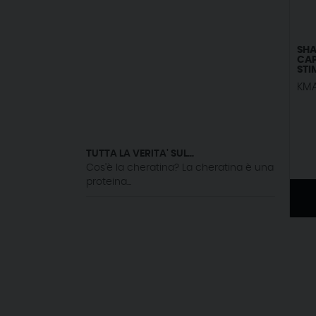
SH
CAP
STI
25
KM
TUTTA LA VERITA' SUL...
Cos'è la cheratina? La cheratina è una
proteina...