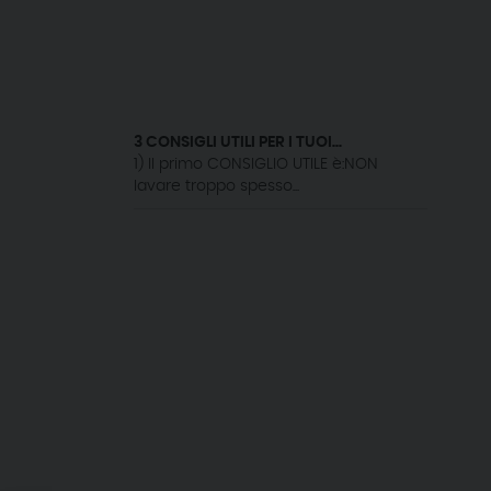
3 CONSIGLI UTILI PER I TUOI...
1) Il primo CONSIGLIO UTILE è:NON
lavare troppo spesso...