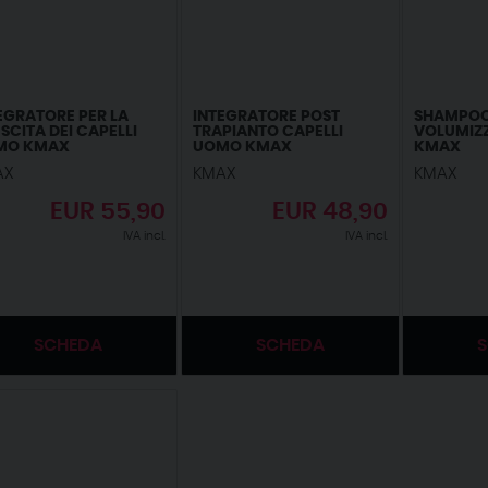
EGRATORE PER LA
INTEGRATORE POST
SHAMPOO
SCITA DEI CAPELLI
TRAPIANTO CAPELLI
VOLUMIZ
MO KMAX
UOMO KMAX
KMAX
AX
KMAX
KMAX
EUR
55,90
EUR
48,90
IVA incl.
IVA incl.
SCHEDA
SCHEDA