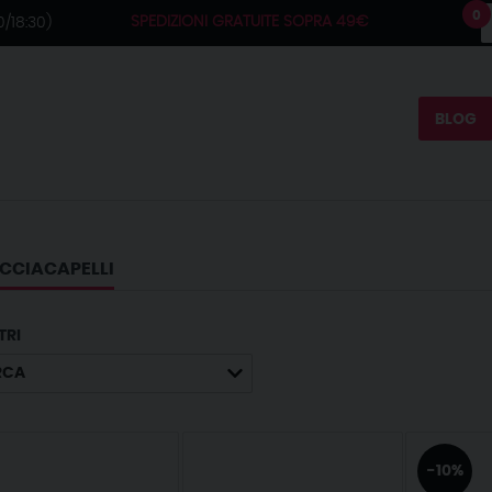
0
SPEDIZIONI GRATUITE SOPRA 49€
/18:30)
BLOG
CCIACAPELLI
TRI
RCA
-10%