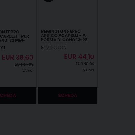
REMINGTON FERRO
ON FERRO
ARRICCIACAPELLI - A
CAPELLI - PER
FORMA DI CONO 13-25
ANDI 32 MM-
MM- PEARL DIGITAL:
ITAL:
REMINGTON
ON
RIVESTIMENTO IN
ENTO IN
CERAMICA CON VERE
A CON VERE
EUR
44,10
EUR
39,60
PERLE; DISPLAY LCD 130-
SPLAY LCD 130-
210°C, GUANTO TERMICO,
UANTO TERMICO,
EUR
49,00
EUR
44,00
RICCIOLI NATURALI E A
ICATE PER
SPIRALE, CI951
ORTI, CI9533
IVA incl.
IVA incl.
SCHEDA
SCHEDA