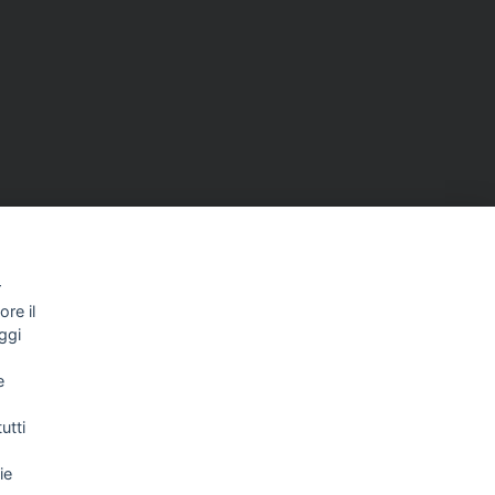
r
re il
ggi
e
NEWSLETTER
utti
ie
Letta l’informativa privacy acconsento