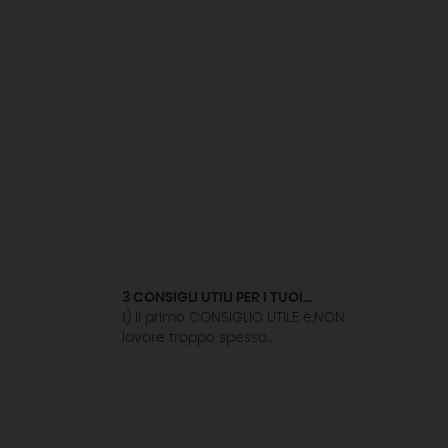
3 CONSIGLI UTILI PER I TUOI...
1) Il primo CONSIGLIO UTILE è:NON
lavare troppo spesso...