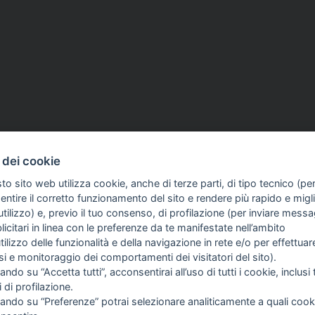
 dei cookie
to sito web utilizza cookie, anche di terze parti, di tipo tecnico (pe
ntire il corretto funzionamento del sito e rendere più rapido e miglio
tilizzo) e, previo il tuo consenso, di profilazione (per inviare messa
icitari in linea con le preferenze da te manifestate nell’ambito
utilizzo delle funzionalità e della navigazione in rete e/o per effettuar
isi e monitoraggio dei comportamenti dei visitatori del sito).
FO SULL'AZIENDA
GUIDA AGLI ACQUISTI
ando su “Accetta tutti”, acconsentirai all’uso di tutti i cookie, inclusi t
ME
PROCEDURA DI ACQUISTO
i di profilazione.
I SIAMO
PAGAMENTI
cando su “Preferenze” potrai selezionare analiticamente a quali cook
OG
DIRITTO DI RECESSO