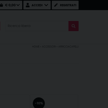
€ 0,00
ACCEDI
REGISTRATI
HOME
»
ACCESSORI
»
ARRICCIACAPELLI
-10%