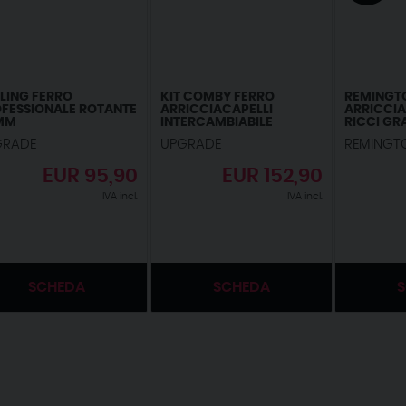
LING FERRO
KIT COMBY FERRO
REMINGT
FESSIONALE ROTANTE
ARRICCIACAPELLI
ARRICCIA
MM
INTERCAMBIABILE
RICCI GR
PEARL DIG
GRADE
UPGRADE
REMINGT
RIVESTIM
CERAMIC
EUR
95,90
EUR
152,90
PERLE; DI
210°C, G
IVA incl.
IVA incl.
ONDE DEL
CAPELLI F
SCHEDA
SCHEDA