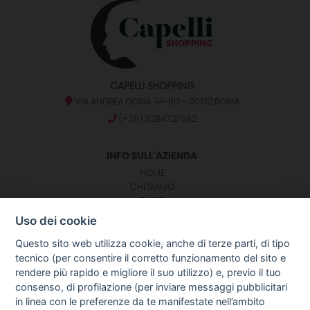
CAPELLI SHOPPING
VIA ANDREA DORIA 34-BIS - 00192 ROMA
(+39) 3284727582
INFO SULL'AZIENDA
HOME
CHI SIAMO
BLOG
NOTIZIE
Uso dei cookie
CONTATTI
Questo sito web utilizza cookie, anche di terze parti, di tipo
tecnico (per consentire il corretto funzionamento del sito e
SEGUICI SU:
rendere più rapido e migliore il suo utilizzo) e, previo il tuo
consenso, di profilazione (per inviare messaggi pubblicitari
GUIDA AGLI ACQUISTI
in linea con le preferenze da te manifestate nell’ambito