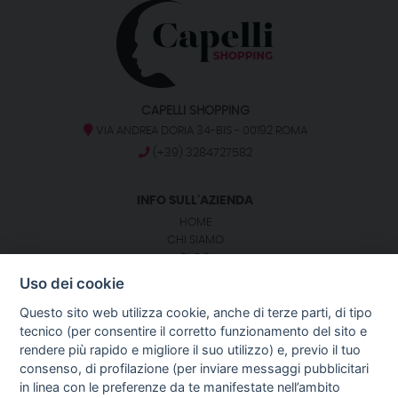
CAPELLI SHOPPING
VIA ANDREA DORIA 34-BIS - 00192 ROMA
(+39) 3284727582
INFO SULL'AZIENDA
HOME
CHI SIAMO
BLOG
NOTIZIE
Uso dei cookie
CONTATTI
Questo sito web utilizza cookie, anche di terze parti, di tipo
tecnico (per consentire il corretto funzionamento del sito e
SEGUICI SU:
rendere più rapido e migliore il suo utilizzo) e, previo il tuo
consenso, di profilazione (per inviare messaggi pubblicitari
GUIDA AGLI ACQUISTI
in linea con le preferenze da te manifestate nell’ambito