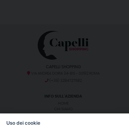
CAPELLI SHOPPING
VIA ANDREA DORIA 34-BIS - 00192 ROMA
(+39) 3284727582
INFO SULL'AZIENDA
HOME
CHI SIAMO
BLOG
NOTIZIE
Uso dei cookie
CONTATTI