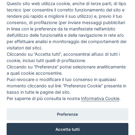
Questo sito web utilizza cookie, anche di terze parti, di tipo
tecnico (per consentire il corretto funzionamento del sito e
SEGUICI SU:
rendere più rapido e migliore il suo utilizzo) e, previo il tuo
consenso, di profilazione (per inviare messaggi pubblicitari
GUIDA AGLI ACQUISTI
in linea con le preferenze da te manifestate nell’ambito
PROCEDURA DI ACQUISTO
dell’utilizzo delle funzionalità e della navigazione in rete e/o
PAGAMENTI
per effettuare analisi e monitoraggio dei comportamenti dei
DIRITTO DI RECESSO
visitatori del sito).
SPEDIZIONI E COSTI
Cliccando su “Accetta tutti”, acconsentirai all’uso di tutti i
GESTIONE RESI
cookie, inclusi tutti quelli di profilazione.
Cliccando su “Preferenze” potrai selezionare analiticamente
a quali cookie acconsentire.
Puoi revocare o modificare il tuo consenso in qualsiasi
NEWSLETTER
momento cliccando sul link “Preferenze Cookie” presente in
basso in tutte le pagine del sito.
Per saperne di più consulta la nostra
Informativa Cookie
.
Letta l’informativa privacy acconsento espressamente al trattamento dei miei
dati personali per comunicazioni e messaggi con finalità di marketing.
Consulta la nostra Privacy Policy
Preferenze
Accetta tutti
© 2020 LINEA MODA PARRUCCCHIERI SNC | CAPELLISHOPPING.IT |