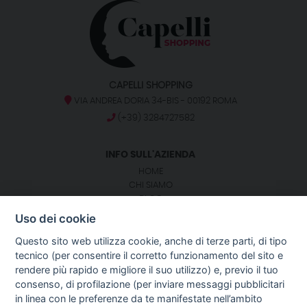
CAPELLI SHOPPING
VIA ANDREA DORIA 34-BIS - 00192 ROMA
(+39) 3284727582
INFO SULL'AZIENDA
HOME
CHI SIAMO
BLOG
NOTIZIE
Uso dei cookie
CONTATTI
Questo sito web utilizza cookie, anche di terze parti, di tipo
tecnico (per consentire il corretto funzionamento del sito e
SEGUICI SU:
rendere più rapido e migliore il suo utilizzo) e, previo il tuo
consenso, di profilazione (per inviare messaggi pubblicitari
GUIDA AGLI ACQUISTI
in linea con le preferenze da te manifestate nell’ambito